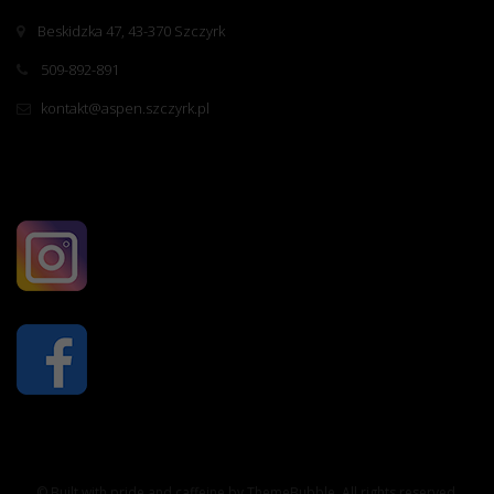
Beskidzka 47, 43-370 Szczyrk
509-892-891
kontakt@aspen.szczyrk.pl
© Built with pride and caffeine by ThemeBubble. All rights reserved.