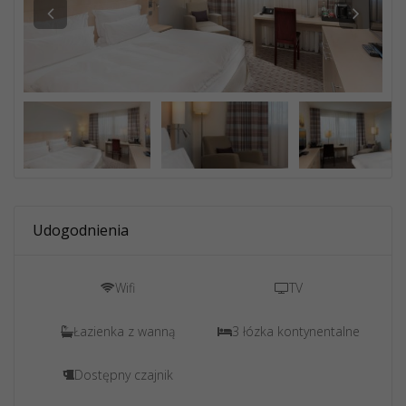
Udogodnienia
Wifi
TV
Łazienka z wanną
3 łózka kontynentalne
Dostępny czajnik