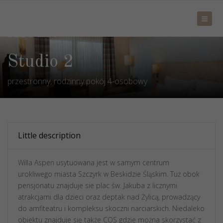
Studio 2
przestronny, rodzinny pokój 4-osobowy
Little description
Willa Aspen usytuowana jest w samym centrum
urokliwego miasta Szczyrk w Beskidzie Śląskim. Tuż obok
pensjonatu znajduje sie plac św. Jakuba z licznymi
atrakcjami dla dzieci oraz deptak nad Żylicą, prowadzący
do amfiteatru i kompleksu skoczni narciarskich. Niedaleko
obiektu znajduje się także COS gdzie można skorzystać z