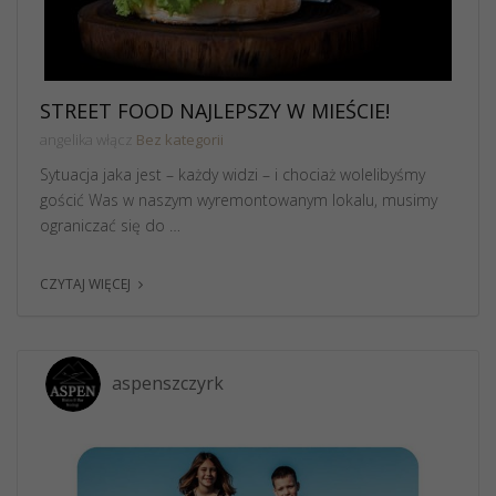
STREET FOOD NAJLEPSZY W MIEŚCIE!
angelika włącz
Bez kategorii
Sytuacja jaka jest – każdy widzi – i chociaż wolelibyśmy
gościć Was w naszym wyremontowanym lokalu, musimy
ograniczać się do …
CZYTAJ WIĘCEJ
aspenszczyrk