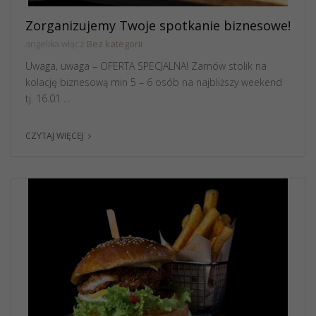
Zorganizujemy Twoje spotkanie biznesowe!
angelika włącz
Bez kategorii
Uwaga, uwaga – OFERTA SPECJALNA! Zamów stolik na
kolację biznesową min 5 – 6 osób na najbliższy weekend
tj. 16.01 …
CZYTAJ WIĘCEJ