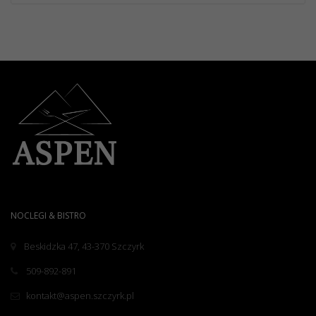
NOCLEGI & BISTRO
Beskidzka 47, 43-370 Szczyrk
509-892-891
kontakt@aspen.szczyrk.pl